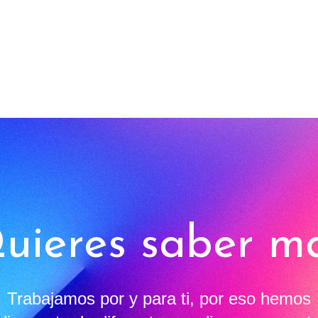
uieres saber m
Trabajamos por y para ti, por eso hemos