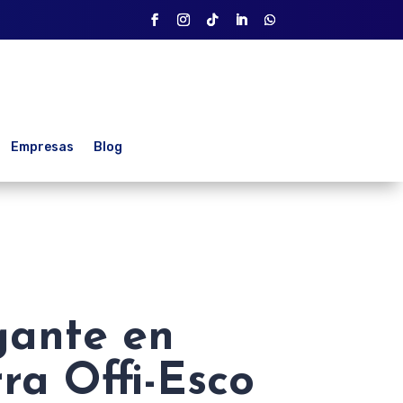
Empresas
Blog
gante en
ra Offi-Esco