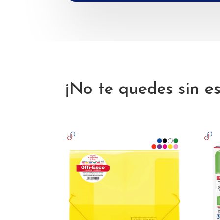
¡No te quedes sin es
Productos relacionados