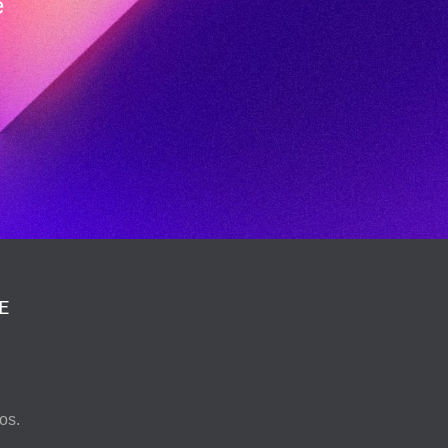
e
E
os.