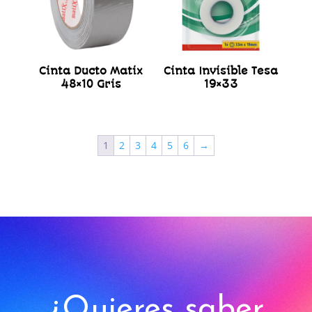
Cinta Ducto Matix
Cinta Invisible Tesa
48×10 Gris
19×33
1
2
3
4
5
6
→
¿Quieres saber