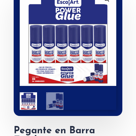
Pegante en Barra