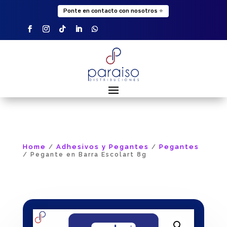
Ponte en contacto con nosotros ⭐
Home
Adhesivos y Pegantes
Pegantes
/
/
/ Pegante en Barra Escolart 8g