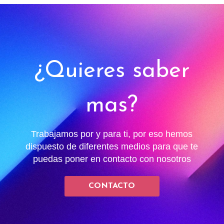
¿Quieres saber
mas?
Trabajamos por y para ti, por eso hemos
dispuesto de diferentes medios para que te
puedas poner en contacto con nosotros
CONTACTO