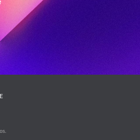
e
E
os.