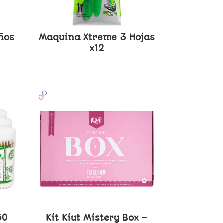
ños
Maquina Xtreme 3 Hojas
x12
60
Kit Kiut Mistery Box –